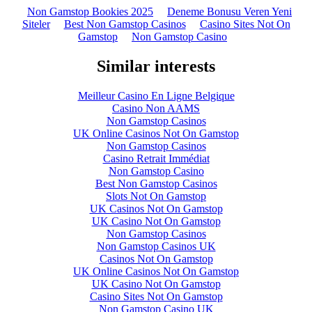
Non Gamstop Bookies 2025
Deneme Bonusu Veren Yeni
Siteler
Best Non Gamstop Casinos
Casino Sites Not On
Gamstop
Non Gamstop Casino
Similar interests
Meilleur Casino En Ligne Belgique
Casino Non AAMS
Non Gamstop Casinos
UK Online Casinos Not On Gamstop
Non Gamstop Casinos
Casino Retrait Immédiat
Non Gamstop Casino
Best Non Gamstop Casinos
Slots Not On Gamstop
UK Casinos Not On Gamstop
UK Casino Not On Gamstop
Non Gamstop Casinos
Non Gamstop Casinos UK
Casinos Not On Gamstop
UK Online Casinos Not On Gamstop
UK Casino Not On Gamstop
Casino Sites Not On Gamstop
Non Gamstop Casino UK