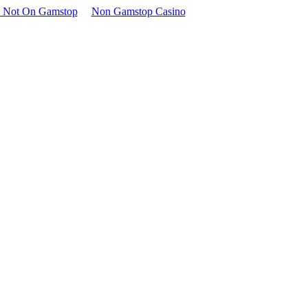
s Not On Gamstop
Non Gamstop Casino